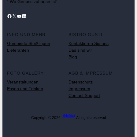
“ Wo Genuss zuhause Ist“
Facebook
X
YouTube
LinkedIn
INFO UND MEHR
BISTRO GUSTI
Gemeinde Steißlingen
Kontaktieren Sie uns
Lieferanten
Das sind wir
Blog
FOTO GALLERY
AGB & IMPRESSUM
Veranstaltungen
Datenschutz
Essen und Trinken
Impressum
Contact Support
Bistro Gusti
Copyright © 2026 ·
· All rights reserved