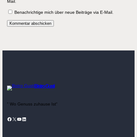
Mail.
Benachrichtige mich über neue Beiträge via E-Mail.
Bistro Gusti
“ Wo Genuss zuhause Ist“
Facebook
X
YouTube
LinkedIn