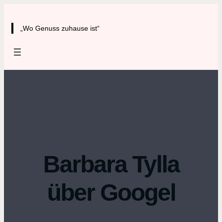
Zum
Inhalt
„Wo Genuss zuhause ist“
springen
Barbara Tylla
über Googel